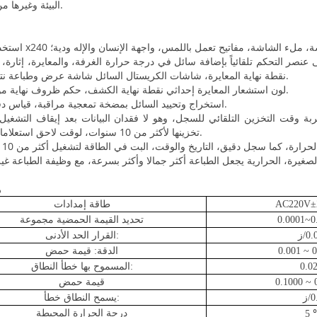
البيئة وغيرها من المجالات.
سائل الشاشة، ملء الشاشة، مفاتيح تعمل باللمس، واجهة الإنسان والإله ودية؛
نقطة نهاية المعايرة، شاشات الكريستال السائل شاشة عرض وطباعة نتائج الاختبار.
3. لون استشعار المعايرة إحداثي نقطة نهاية الكشف، حكم ظروف نهاية موثوق بها.
4. استخراج وتحييد السائل بمضخة تمعجية مراقبة، قياس دقة عالية.
تخزينها لأكثر من 10 سنوات، لوقت لاحق استعلامات للطباعة.
حرارة، كما سجل دقيق، التاريخ والوقت، البت في الطاقة لتشغيل أكثر من 10 سنوات؛
م
AC220V±
طاقة إمدادات
0.0001~
تحديد القيمة الحمضية مجموعة
القرار الحد الأدنى:
الدقة: قيمة حمض
المسموح بها خطأ النطاق:
قيمة حمض
يسمح النطاق خطأ:
درجة الحرارة المحيطة
5