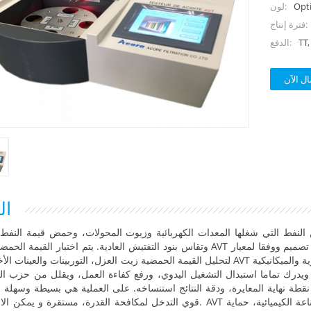
Opt
لون:
فترة إنتاج:
TT
الدفع:
ال الآن
ال
النفط التي شغلها المعدات الكهربائية وزيوت المحولات، وحمض قيمة النفط ا
وتقاس بنود التفتيش العادية. يتم اختبار القيمة الحمضية التلقائي AVT تصميم ووفقا لمعيار GB/T264-83 و ASTM D445 المنتجا
لتحليل القيمة الحمضية زيت العزل، التوربينات والعينات الأخرى. يعتمد AVT جديدة ومتقدمة المشغلات الدقيقة والإلكترونيات والتكام
ر، ويدرك تماما استبدال التشغيل اليدوي، ورفع كفاءة العمل، ويقلل من حزب ال
نقطة نهاية المعايرة، ودقة النتائج استنساخه. على العملية هي بسيطة وسهلة ا
قوي التدخل لمكافحة القدرة، مستقرة و يمكن الاعتماد عليها. AVT يمكن أن تستخدم على نطاق واسع في الطاقة الكهربائية، ال