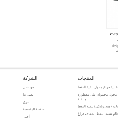
d مزدوجة مراحل فراغ
مولد هواء جاف DHP للمحولات
دوجة مراحل عالية
قامت شركة ACORE بتصميم وبناء
ط
مولد الهواء الجاف DHP لمحولات
تبنى
الطاقة، والذي يمكنه توفير الهواء
وحجرات
الجاف وضمان سلامة المعدات
نظمة
الكهربائية للطاقة.
 تحسن
ل الماء
المنتجات
الشركة
مات
الية فراغ محول تنقية النفط
من نحن
فط محول محمولة على مقطورة
اتصل بنا
متنقلة
بلوق
نات / هيدروليكي) تنقية النفط
الصفحة الرئيسية
ام تنقية النفط الجفاف فراغ
أخبار