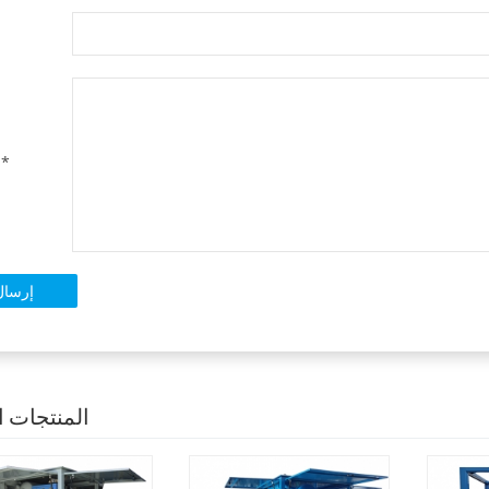
*
ر
المنتجات ا