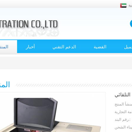
ية
ميل
القضية
الدعم التقني
أخبار
المن
الم
رقم البند.: