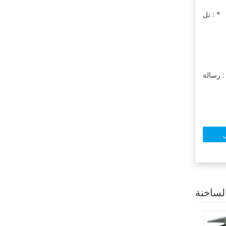
*
تل :
سالة :
لساخنة