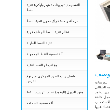
التشحيم (التوربينات / هيدروليكي) تنقية
النفط
مرحلة واحدة فراغ محول تنقية النفط
نظام تنقية النفط الجفاف فراغ
تنقية النفط العازلة
آلة تصفية النفط المحمولة
نوع اندماج النفط لتنقية
وصف
فاصل زيت الطرد المركزي من نوع
القرص
لتوربينات
ت النفطية، يتم استخدامه
وقود الديزل (الوقود) نظام الترشيح النفط
ل البصرية والميكانيكية
عمل كثافة
لاستخدام،
آلة تصفية الصحافة
صناعة الكيميائية، حماية