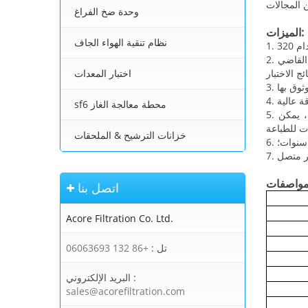
وحدة ضخ الفراغ
الميزات:
نظام تنقية الهواء الجاف
2. استخدام مبدأ المعايرة الأبطال، استخدام الحواسيب الصغيرة إلى عنصر التحكم تلقائياً بإضافة سائل في درجة حرارة الغرفة، والمعايرة، إثارة، القاضي
اختبار المعدات
sf6 محطة معالجة الغاز
5. التحقيق التاريخ والصكوك ووظيفة الذاكرة التلقائية، نتيجة للتجربة وقت التخزين التلقائي للسجل، وهو لا فقدان البيانات بعد إيقاف التشغيل، يمكن
خزانات الترشيح & الملحقات
واصفات
اتصل بنا
Acore Filtration Co. Ltd.
تل :
+86 132 06063693
البريد الإلكتروني :
sales@acorefiltration.com