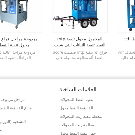
vdf فراغ آلة تنقية النفط
mtp المحمول محول تنقية
vtp
النفط تنقية النباتات التي شنت
محول تنقية النفط
على مقطورة
vdf فراغ نظام تنقية النفط الجفاف
acore صممت mtp فراغ آلة تنقية
dvtp مز
ام عالية
النفط آلة معالجة محمولة على
الفراغآلة تنقية النف
مصنع dehydrator فراغ مع نظام
مقطورة متنقلة كما محطة معالجة
المحولات(تنقية الزيت) ت
لجسيمات ،
عبر الإنترنت مع فراغ الجفاف ،
مراحل مزدوجة للجفاف ، 
 ، الحمأة
التفريغ ، والتجفيف وإزالة الملوثات
التفريغ وثلاث مراحل أ
للحفاظ على نظافة تماما من النفط
الترشيح ، والتي يمكن أن
العازلة شغل في المحولات. <br />
قوة العازلة بسرعة ، وتقلي
العلامات الساخنة
والغاز ومحتوى الجسي
والملوثات الأخرى.
تنقية النفط المحولات
مراحل مزدوجة ع
آلة تنقية النفط محول
فراغ آلة تنقية الن
محطة تنقية زيت المحولات
التشحيم (التوربي
معالجة زيت المحولات
نظ
جهاز تنقية النفط محول