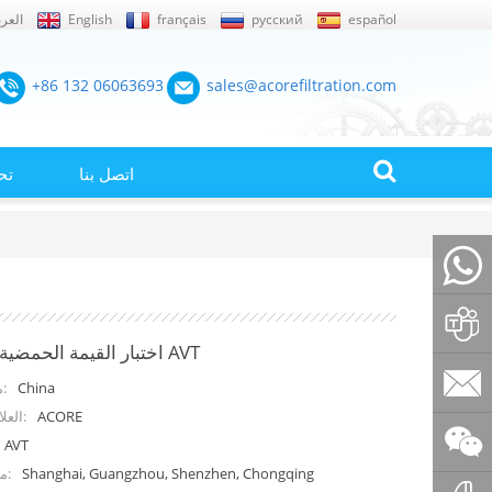
español
русский
français
English
العرب
+86 132 06063693
sales@acorefiltration.com
اتصل بنا
تح
+86132
اختبار القيمة الحمضية التلقائي AVT
Rufus
China
منشأ المنتج:
ACORE
العلامة التجارية:
Huang
sales@a
AVT
Shanghai, Guangzhou, Shenzhen, Chongqing
ميناء الشحن: