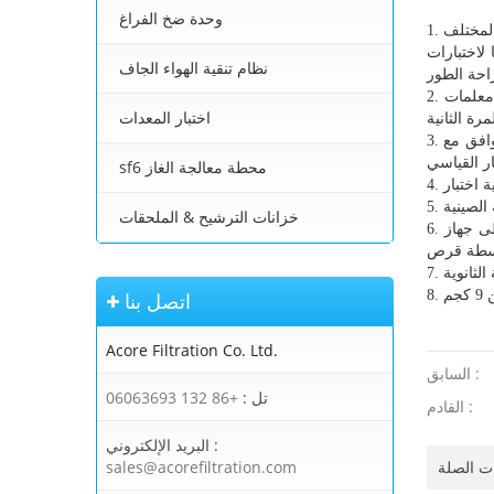
وحدة ضخ الفراغ
خصائص الإثارة
نظام تنقية الهواء الجاف
2. إعطاء معلمات CT و VT تلقائيًا، بما في ذلك الجهد / التيار لنقطة الركبة، ومنحنى الخطأ 10٪، وعامل الحد من الدقة (ALF)، وعامل أمان الأداة (FS)،
اختبار المعدات
3. أصبح الاختبار يتوافق مع IEC60044 GB1208 (-1) GB16847 (IEC60044-6) وما إلى ذلك. جميع أنواع معايير المحولات، ووفقًا لأنواع المحولات ومستويات
بار القياسي
sf6 محطة معالجة الغاز
الصينية
خزانات الترشيح & الملحقات
6. يمكن للأداة تخزين 2000 مجموعة من بيانات الاختبار التي لن يتم فقدانها عند انقطاع التيار الكهربائي. بعد انتهاء الاختبار، يمكن نسخ البيانات إلى جهاز
اتصل بنا
Acore Filtration Co. Ltd.
السابق :
تل :
+86 132 06063693
القادم :
البريد الإلكتروني :
sales@acorefiltration.com