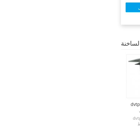
لساخنة
d مزدوجة مراحل فراغ
مولد هواء جاف DHP للمحولات
دوجة مراحل عالية
قامت شركة ACORE بتصميم وبناء
ط
مولد الهواء الجاف DHP لمحولات
تبنى
الطاقة، والذي يمكنه توفير الهواء
وحجرات
الجاف وضمان سلامة المعدات