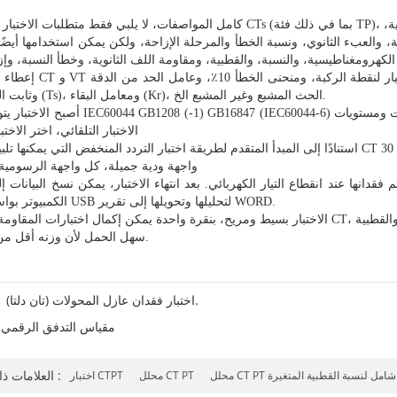
ة،
بء الثانوي، ونسبة الخطأ والمرحلة الإزاحة، ولكن يمكن استخدامها أيضًا لاختبارات PTs المختلفة، بما في ذلك 
وثابت المرة الثانية (Ts)، ومعامل البقاء (Kr)، الحث المشبع وغير المشبع الخ.
الاختبار التلقائي، اختر الاخت
5. واجهة ودية جميلة، كل واجهة الرسومية 
الكمبيوتر بواسطة قرص USB لتحليلها وتحويلها إلى تقرير WORD.
8. سهل الحمل لأن وزنه أقل من 9 كجم.
اختبار فقدان عازل المحولات (تان دلتا).
مقياس التدفق الرقمي
العلامات ذات الصلة :
 شامل لنسبة القطبية المتغيرة
محلل CT PT
اختبار CTPT