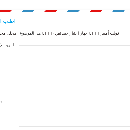
اطلب ا
محلل محول التيار CT PT، جهاز اختبار خصائص CT PT فولت أمبير
هذا الموضوع :
البريد الإلكتروني :
*
ر