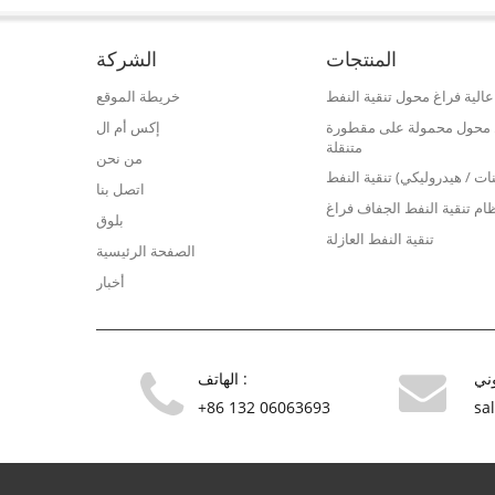
نظمة
الكهربائية للطاقة.
 تحسن
ل الماء
المنتجات
الشركة
مات
الية فراغ محول تنقية النفط
خريطة الموقع
فط محول محمولة على مقطورة
إكس أم ال
متنقلة
من نحن
نات / هيدروليكي) تنقية النفط
اتصل بنا
ام تنقية النفط الجفاف فراغ
بلوق
تنقية النفط العازلة
الصفحة الرئيسية
أخبار
الهاتف :
+86 132 06063693
sa