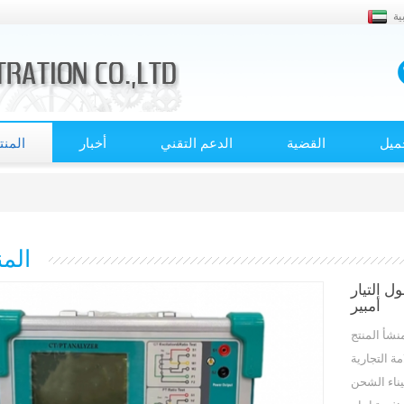
ية
ميل
القضية
الدعم التقني
أخبار
المن
الم
ز اختبار خصائص CT PT فولت
أمبير