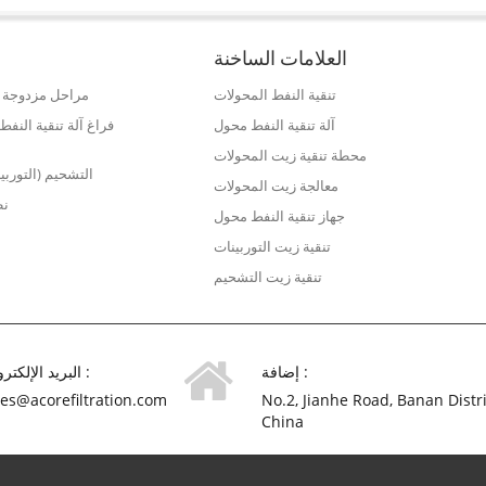
 ، الحمأة
التفريغ ، والتجفيف وإزالة الملوثات
التفريغ وثلاث مراحل أ
للحفاظ على نظافة تماما من النفط
الترشيح ، والتي يمكن أن
العازلة شغل في المحولات. <br />
قوة العازلة بسرعة ، وتقلي
العلامات الساخنة
والغاز ومحتوى الجسي
والملوثات الأخرى.
تنقية النفط المحولات
مراحل مزدوجة ع
آلة تنقية النفط محول
فراغ آلة تنقية الن
محطة تنقية زيت المحولات
التشحيم (التوربي
معالجة زيت المحولات
نظ
جهاز تنقية النفط محول
تنقية زيت التوربينات
تنقية زيت التشحيم
إضافة :
البريد الإلكتروني :
les@acorefiltration.com
No.2, Jianhe Road, Banan Distr
China