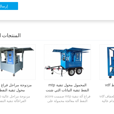
المنتجات ا
vdf فراغ آلة تنقية النفط
mtp المحمول محول تنقية
vtp
النفط تنقية النباتات التي شنت
محول تنقية النفط
على مقطورة
vdf فراغ نظام تنقية النفط الجفاف
acore صممت mtp فراغ آلة تنقية
dvtp مز
ام عالية
النفط آلة معالجة محمولة على
الفراغآلة تنقية النف
مصنع dehydrator فراغ مع نظام
مقطورة متنقلة كما محطة معالجة
المحولات(تنقية الزيت) ت
لجسيمات ،
عبر الإنترنت مع فراغ الجفاف ،
مراحل مزدوجة للجفاف ، 