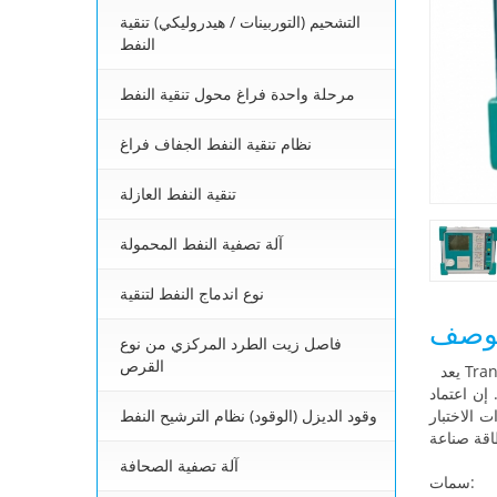
التشحيم (التوربينات / هيدروليكي) تنقية
النفط
مرحلة واحدة فراغ محول تنقية النفط
نظام تنقية النفط الجفاف فراغ
تنقية النفط العازلة
آلة تصفية النفط المحمولة
نوع اندماج النفط لتنقية
وصف
فاصل زيت الطرد المركزي من نوع
القرص
Trans
 إن اعتماد DSP و ARM عالي الأداء، وتكنولوجيا التصنيع
وقود الديزل (الوقود) نظام الترشيح النفط
ت الاختبار
آلة تصفية الصحافة
سمات: