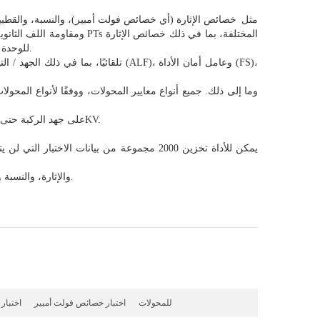
1. كامل المواصفات، لا يلبي فقط متطلبات الاختبار لمختلف CTs (بما في ذلك فئة TP)، مثل
خصائص الإثارة (أي خصائص فولت أمبير)، والنسبة، والقطبي
ومقاومة اللف الثانوية، والع
للوحدة الكهرومغناطيسية، والنسبة، والقطبية، ومقاومة اللف الثانوية، وخطأ النسبة، وإزاحة الطور.
4. استنادًا إلى المبدأ المتقدم لطريقة اختبار التردد المنخفض التي يمكنها تلبية اختبار CT على جهد الركبة حتى 30KV.
7. الاختبار بسيط ومريح، بنقرة واحدة يمكن إكمال اختبارات المقاومة الثانوية CT، والإثارة، والنسبة والقطبية.
محلل CT PT للمحولات
اختبار خصائص فولت أمبير
اختبار