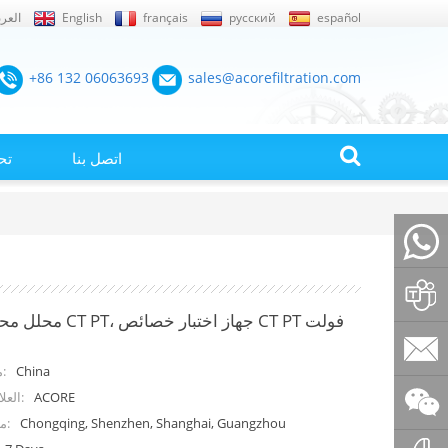
español
русский
français
English
العرب
+86 132 06063693
sales@acorefiltration.com
اتصل بنا
تح
+86132
محلل محول التيار CT PT، جها
Rufus
China
منشأ المنتج:
ACORE
العلامة التجارية:
Huang
sales@a
Chongqing, Shenzhen, Shanghai, Guangzhou
ميناء الشحن: