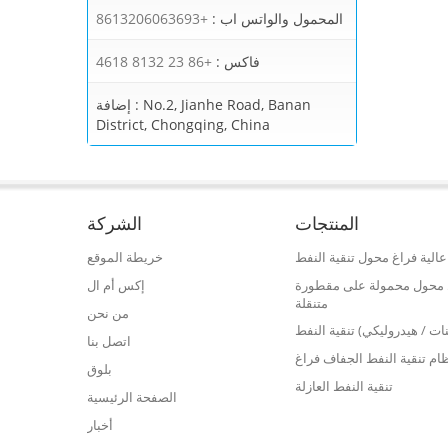
المحمول والواتس اب :
+8613206063693
فاكس :
+86 23 8132 4618
No.2, Jianhe Road, Banan
إضافة :
District, Chongqing, China
المنتجات
الشركة
الية فراغ محول تنقية النفط
خريطة الموقع
فط محول محمولة على مقطورة
إكس أم ال
متنقلة
من نحن
نات / هيدروليكي) تنقية النفط
اتصل بنا
ام تنقية النفط الجفاف فراغ
بلوق
تنقية النفط العازلة
الصفحة الرئيسية
أخبار