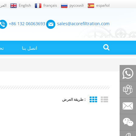
español
русский
français
English
العرب
+86 132 06063693
sales@acorefiltration.com
اتصل بنا
تح
+86132
طريقة العرض :
Rufus
Huang
sales@a