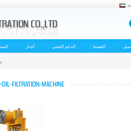
ية
ميل
القضية
الدعم التقني
أخبار
المن
ne
-OIL-FILTRATION-MACHINE