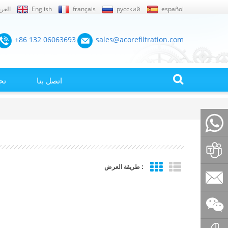
español
русский
français
English
العرب
+86 132 06063693
sales@acorefiltration.com
اتصل بنا
تح
+86132
طريقة العرض :
Rufus
Huang
sales@a