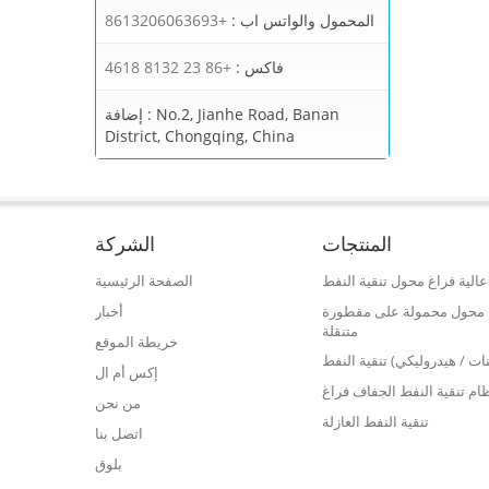
المحمول والواتس اب :
+8613206063693
فاكس :
+86 23 8132 4618
No.2, Jianhe Road, Banan
إضافة :
District, Chongqing, China
المنتجات
الشركة
الية فراغ محول تنقية النفط
الصفحة الرئيسية
فط محول محمولة على مقطورة
أخبار
متنقلة
خريطة الموقع
نات / هيدروليكي) تنقية النفط
إكس أم ال
ام تنقية النفط الجفاف فراغ
من نحن
تنقية النفط العازلة
اتصل بنا
بلوق