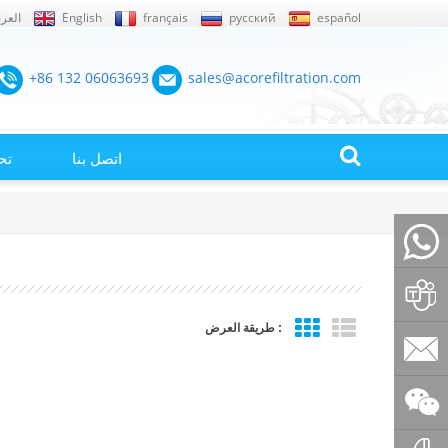
español
русский
français
English
العرب
+86 132 06063693
sales@acorefiltration.com
اتصل بنا
تح
+86132
طريقة العرض :
Rufus
Huang
sales@a