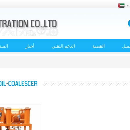
ية
ميل
القضية
الدعم التقني
أخبار
المن
OIL-COALESCER