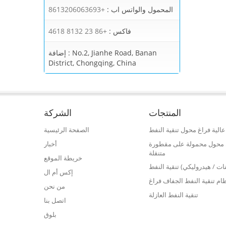
المحمول والواتس اب :
+8613206063693
فاكس :
+86 23 8132 4618
No.2, Jianhe Road, Banan
إضافة :
District, Chongqing, China
المنتجات
الشركة
الية فراغ محول تنقية النفط
الصفحة الرئيسية
فط محول محمولة على مقطورة
أخبار
متنقلة
خريطة الموقع
نات / هيدروليكي) تنقية النفط
إكس أم ال
ام تنقية النفط الجفاف فراغ
من نحن
تنقية النفط العازلة
اتصل بنا
بلوق