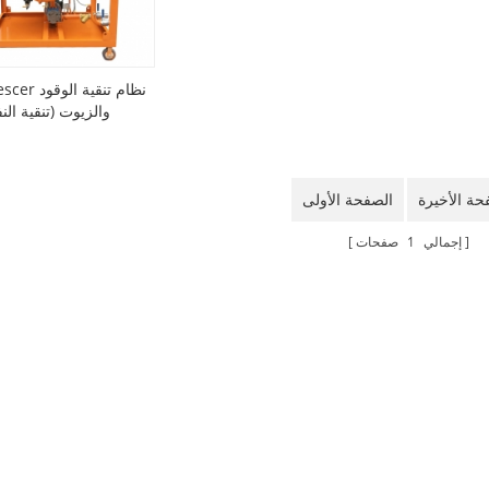
csf coalescer
والزيوت (تنقية الن
حة الأخيرة
الصفحة الأولى
إجمالي
1
صفحات