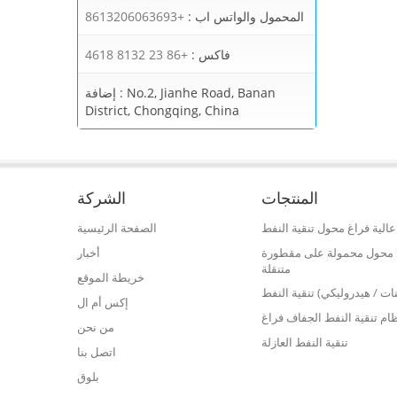
المحمول والواتس اب :
+8613206063693
فاكس :
+86 23 8132 4618
No.2, Jianhe Road, Banan
إضافة :
District, Chongqing, China
المنتجات
الشركة
الية فراغ محول تنقية النفط
الصفحة الرئيسية
فط محول محمولة على مقطورة
أخبار
متنقلة
خريطة الموقع
نات / هيدروليكي) تنقية النفط
إكس أم ال
ام تنقية النفط الجفاف فراغ
من نحن
تنقية النفط العازلة
اتصل بنا
بلوق