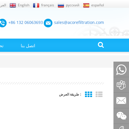
español
русский
français
English
العرب
+86 132 06063693
sales@acorefiltration.com
اتصل بنا
تح
+86132
طريقة العرض :
Rufus
Huang
sales@a