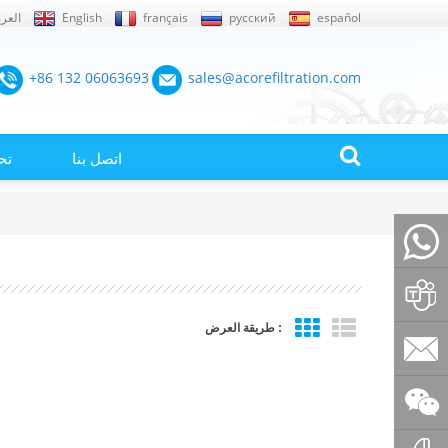
español
русский
français
English
العرب
+86 132 06063693
sales@acorefiltration.com
اتصل بنا
تح
+86132
طريقة العرض :
Rufus
Huang
sales@a