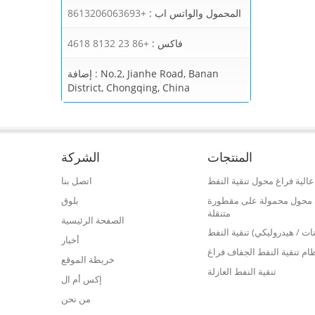
المحمول والواتس اب :
+8613206063693
فاكس :
+86 23 8132 4618
No.2, Jianhe Road, Banan
إضافة :
District, Chongqing, China
المنتجات
الشركة
الية فراغ محول تنقية النفط
اتصل بنا
فط محول محمولة على مقطورة
بلوق
متنقلة
الصفحة الرئيسية
نات / هيدروليكي) تنقية النفط
أخبار
ام تنقية النفط الجفاف فراغ
خريطة الموقع
تنقية النفط العازلة
إكس أم ال
من نحن