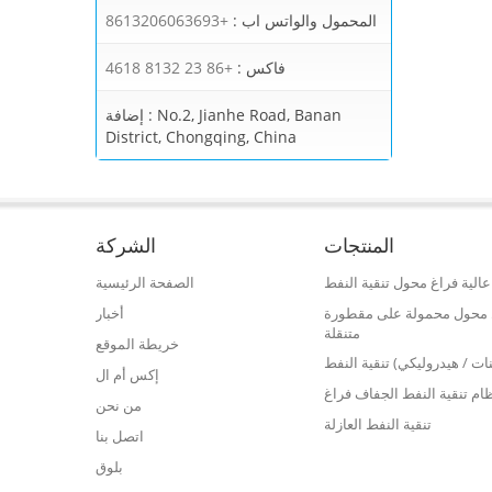
المحمول والواتس اب :
+8613206063693
فاكس :
+86 23 8132 4618
No.2, Jianhe Road, Banan
إضافة :
District, Chongqing, China
المنتجات
الشركة
الية فراغ محول تنقية النفط
الصفحة الرئيسية
فط محول محمولة على مقطورة
أخبار
متنقلة
خريطة الموقع
نات / هيدروليكي) تنقية النفط
إكس أم ال
ام تنقية النفط الجفاف فراغ
من نحن
تنقية النفط العازلة
اتصل بنا
بلوق