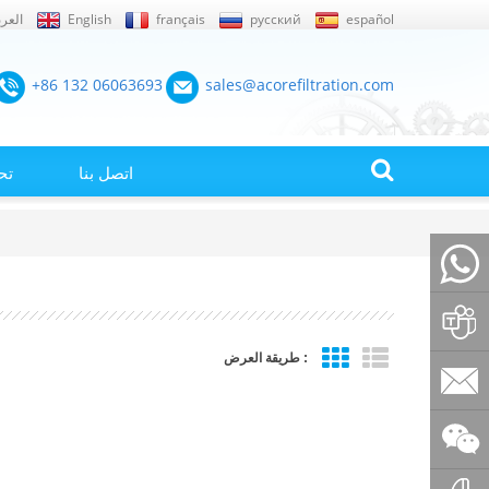
español
русский
français
English
العرب
+86 132 06063693
sales@acorefiltration.com
اتصل بنا
تح
+86132
طريقة العرض :
Rufus
Huang
sales@a